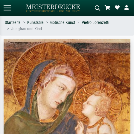
Startseite
Kunststile
Gotische Kunst
Pietro Lorenzetti
Jungfrau und Kind
Standardsuche
KI-Bildersuche
Suchen Sie nach Künstlern, Werktiteln
Beschreiben Sie die Szene – z.B. Grüne
oder Stilen – z.B. Monet,
Wiese, Abstrakt mit viel Rot, Dunkles
Sternennacht, Impressionismus, Welle
Ölgemälde, Stehender Akt neben einem
Hokusai, Akt.
Baum.