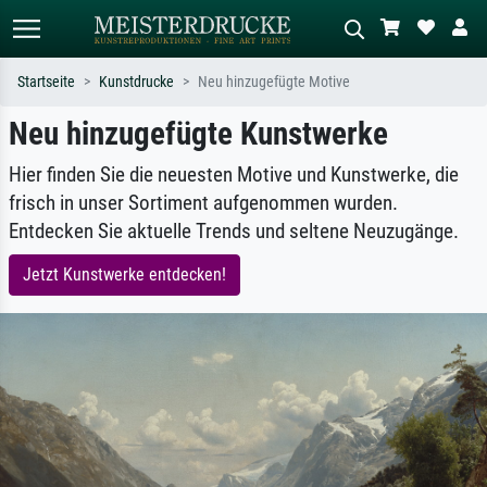
Startseite
Kunstdrucke
Neu hinzugefügte Motive
Neu hinzugefügte Kunstwerke
Standardsuche
KI-Bildersuche
Suchen Sie nach Künstlern, Werktiteln
Beschreiben Sie die Szene – z.B. Grüne
Hier finden Sie die neuesten Motive und Kunstwerke, die
oder Stilen – z.B. Monet,
Wiese, Abstrakt mit viel Rot, Dunkles
frisch in unser Sortiment aufgenommen wurden.
Sternennacht, Impressionismus, Welle
Ölgemälde, Stehender Akt neben einem
Hokusai, Akt.
Baum.
Entdecken Sie aktuelle Trends und seltene Neuzugänge.
Jetzt Kunstwerke entdecken!