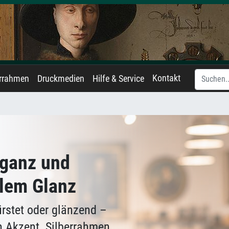
Kontakt
errahmen
Druckmedien
Hilfe & Service
eganz und
lem Glanz
ürstet oder glänzend –
n Akzent. Silberrahmen