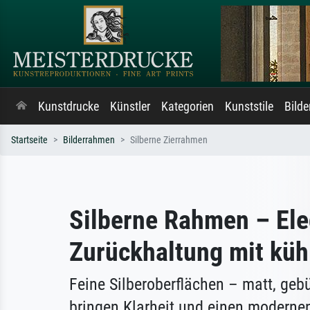
Kunstdrucke
Künstler
Kategorien
Kunststile
Bild
Startseite
Bilderrahmen
Silberne Zierrahmen
Silberne Rahmen – El
Zurückhaltung mit küh
Feine Silberoberflächen – matt, geb
bringen Klarheit und einen moderne