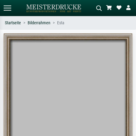
Startseite
Bilderrahmen
Esta
Standardsuche
KI-Bildersuche
Suchen Sie nach Künstlern, Werktiteln
Beschreiben Sie die Szene – z.B. Grüne
oder Stilen – z.B. Monet,
Wiese, Abstrakt mit viel Rot, Dunkles
Sternennacht, Impressionismus, Welle
Ölgemälde, Stehender Akt neben einem
Hokusai, Akt.
Baum.