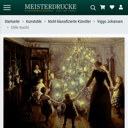
Startseite
Kunststile
Nicht klassifizierte Künstler
Viggo Johansen
Stille Nacht
Standardsuche
KI-Bildersuche
Suchen Sie nach Künstlern, Werktiteln
Beschreiben Sie die Szene – z.B. Grüne
oder Stilen – z.B. Monet,
Wiese, Abstrakt mit viel Rot, Dunkles
Sternennacht, Impressionismus, Welle
Ölgemälde, Stehender Akt neben einem
Hokusai, Akt.
Baum.