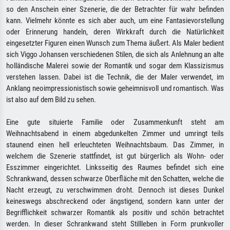
so den Anschein einer Szenerie, die der Betrachter für wahr befinden
kann. Vielmehr könnte es sich aber auch, um eine Fantasievorstellung
oder Erinnerung handeln, deren Wirkkraft durch die Natürlichkeit
eingesetzter Figuren einen Wunsch zum Thema äußert. Als Maler bedient
sich Viggo Johansen verschiedenen Stilen, die sich als Anlehnung an alte
holländische Malerei sowie der Romantik und sogar dem Klassizismus
verstehen lassen. Dabei ist die Technik, die der Maler verwendet, im
Anklang neoimpressionistisch sowie geheimnisvoll und romantisch. Was
ist also auf dem Bild zu sehen.
Eine gute situierte Familie oder Zusammenkunft steht am
Weihnachtsabend in einem abgedunkelten Zimmer und umringt teils
staunend einen hell erleuchteten Weihnachtsbaum. Das Zimmer, in
welchem die Szenerie stattfindet, ist gut bürgerlich als Wohn- oder
Esszimmer eingerichtet. Linksseitig des Raumes befindet sich eine
Schrankwand, dessen schwarze Oberfläche mit den Schatten, welche die
Nacht erzeugt, zu verschwimmen droht. Dennoch ist dieses Dunkel
keineswegs abschreckend oder ängstigend, sondern kann unter der
Begrifflichkeit schwarzer Romantik als positiv und schön betrachtet
werden. In dieser Schrankwand steht Stillleben in Form prunkvoller