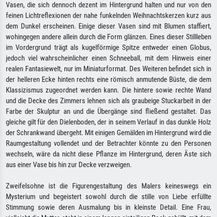
Vasen, die sich dennoch dezent im Hintergrund halten und nur von den
feinen Lichtreflexionen der nahe funkelnden Weihnachtskerzen kurz aus
dem Dunkel erscheinen. Einige dieser Vasen sind mit Blumen staffiert,
wohingegen andere allein durch die Form glänzen. Eines dieser Stillleben
im Vordergrund trägt als kugelförmige Spitze entweder einen Globus,
jedoch viel wahrscheinlicher einen Schneeball, mit dem Hinweis einer
realen Fantasiewelt, nur im Miniaturformat. Des Weiteren befindet sich in
der helleren Ecke hinten rechts eine römisch anmutende Büste, die dem
Klassizismus zugeordnet werden kann. Die hintere sowie rechte Wand
und die Decke des Zimmers lehnen sich als graubeige Stuckarbeit in der
Farbe der Skulptur an und die Übergänge sind fließend gestaltet. Das
gleiche gilt für den Dielenboden, der in seinem Verlauf in das dunkle Holz
der Schrankwand übergeht. Mit einigen Gemälden im Hintergrund wird die
Raumgestaltung vollendet und der Betrachter könnte zu den Personen
wechseln, wäre da nicht diese Pflanze im Hintergrund, deren Äste sich
aus einer Vase bis hin zur Decke verzweigen.
Zweifelsohne ist die Figurengestaltung des Malers keineswegs ein
Mysterium und begeistert sowohl durch die stille von Liebe erfüllte
Stimmung sowie deren Ausmalung bis in kleinste Detail. Eine Frau,