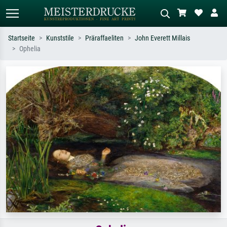
Startseite
Kunststile
Präraffaeliten
John Everett Millais
Ophelia
Standardsuche
KI-Bildersuche
Suchen Sie nach Künstlern, Werktiteln
Beschreiben Sie die Szene – z.B. Grüne
oder Stilen – z.B. Monet,
Wiese, Abstrakt mit viel Rot, Dunkles
Sternennacht, Impressionismus, Welle
Ölgemälde, Stehender Akt neben einem
Hokusai, Akt.
Baum.