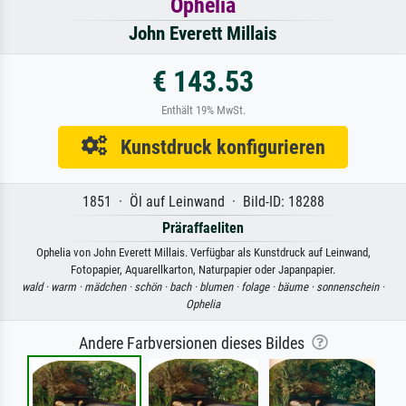
Ophelia
John Everett Millais
€ 143.53
Enthält 19% MwSt.
Kunstdruck konfigurieren
1851 · Öl auf Leinwand · Bild-ID: 18288
Präraffaeliten
Ophelia von John Everett Millais. Verfügbar als Kunstdruck auf Leinwand,
Fotopapier, Aquarellkarton, Naturpapier oder Japanpapier.
wald ·
warm ·
mädchen ·
schön ·
bach ·
blumen ·
folage ·
bäume ·
sonnenschein ·
Ophelia
Andere Farbversionen dieses Bildes