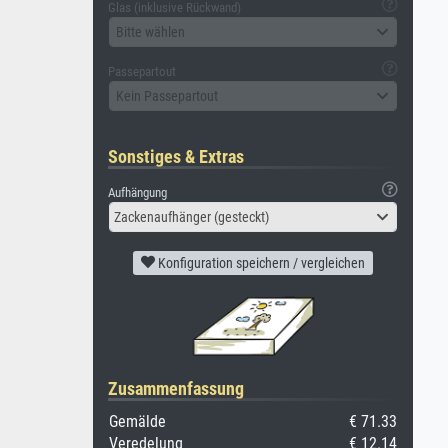
Glas (inklusive Rückwand)
Bitte wählen
Passepartout
Kein Passepartout
Sonstiges & Extras
Aufhängung
Zackenaufhänger (gesteckt)
Konfiguration speichern / vergleichen
Zusammenfassung
Gemälde
€ 71.33
Veredelung
€ 12.14