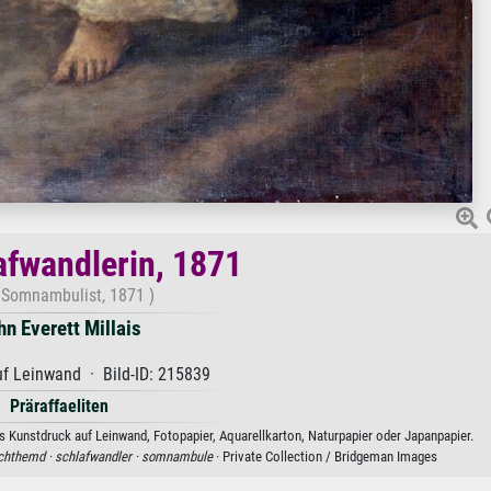
afwandlerin, 1871
 Somnambulist, 1871 )
hn Everett Millais
f Leinwand · Bild-ID: 215839
Präraffaeliten
ls Kunstdruck auf Leinwand, Fotopapier, Aquarellkarton, Naturpapier oder Japanpapier.
chthemd ·
schlafwandler ·
somnambule
· Private Collection / Bridgeman Images