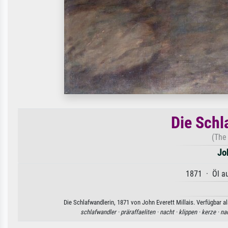
Die Schl
(The
Jo
1871 · Öl au
Die Schlafwandlerin, 1871 von John Everett Millais. Verfügbar a
schlafwandler ·
präraffaeliten ·
nacht ·
klippen ·
kerze ·
na