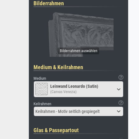
Bilderrahmen
Medium & Keilrahmen
Medium
Leinwand Leonardo (Satin)
(Canvas Venezia)
Keilrahmen
Keilrahmen - Motiv seitlich gespiegelt
Glas & Passepartout