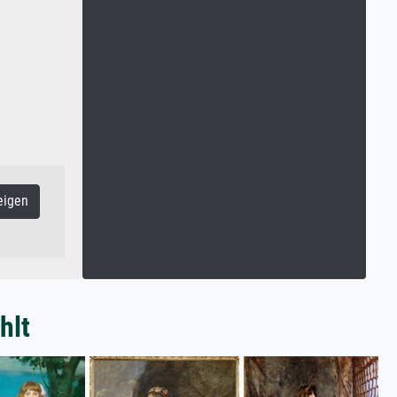
eigen
hlt