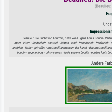
(Beaulieu:
Eu
Undat
Impressionis
Beaulieu: Die Bucht von Fourmis, 1892 von Eugene Louis Boudin. Verfüg
meer ·
küste ·
landschaft ·
anstrich ·
küsten ·
land ·
französisch ·
frankreich ·
anstrich ·
farbe ·
getroffen ·
metropolitanmuseum der kunst ·
das metropolitan
boudin ·
eugene louis ·
oil on canvas ·
louis eugene boudin ·
eugène louis bou
Andere Farb