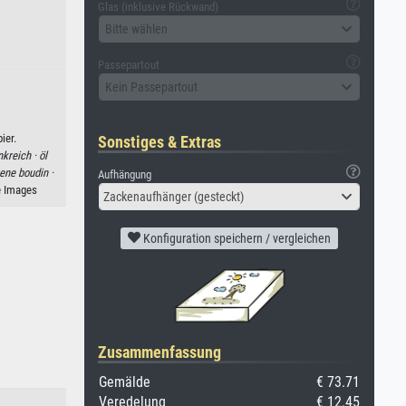
Glas (inklusive Rückwand)
Bitte wählen
Passepartout
Kein Passepartout
ier.
Sonstiges & Extras
nkreich ·
öl
ene boudin ·
Aufhängung
e Images
Zackenaufhänger (gesteckt)
Konfiguration speichern / vergleichen
Zusammenfassung
Gemälde
€ 73.71
Veredelung
€ 12.45