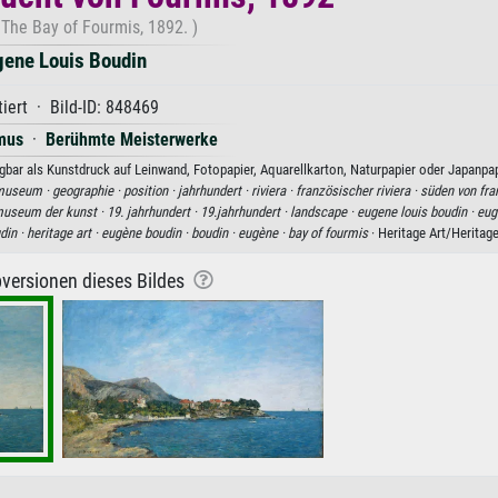
 The Bay of Fourmis, 1892. )
gene Louis Boudin
iert · Bild-ID: 848469
mus
·
Berühmte Meisterwerke
bar als Kunstdruck auf Leinwand, Fotopapier, Aquarellkarton, Naturpapier oder Japanpap
museum ·
geographie ·
position ·
jahrhundert ·
riviera ·
französischer riviera ·
süden von fra
museum der kunst ·
19. jahrhundert ·
19.jahrhundert ·
landscape ·
eugene louis boudin ·
eug
din ·
heritage art ·
eugène boudin ·
boudin ·
eugène ·
bay of fourmis
· Heritage Art/Heritag
versionen dieses Bildes