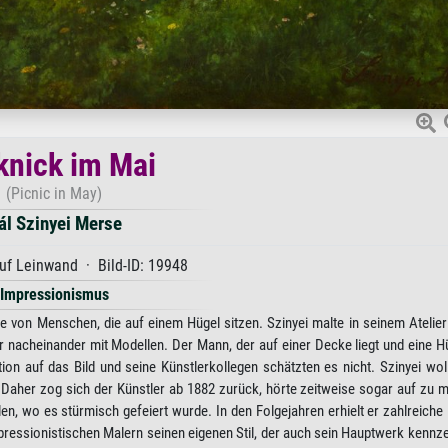
knick im Mai
(Picnic in May)
ál Szinyei Merse
uf Leinwand · Bild-ID: 19948
Impressionismus
e von Menschen, die auf einem Hügel sitzen. Szinyei malte in seinem Atelier
er nacheinander mit Modellen. Der Mann, der auf einer Decke liegt und eine 
tion auf das Bild und seine Künstlerkollegen schätzten es nicht. Szinyei wo
aher zog sich der Künstler ab 1882 zurück, hörte zeitweise sogar auf zu m
n, wo es stürmisch gefeiert wurde. In den Folgejahren erhielt er zahlreiche
essionistischen Malern seinen eigenen Stil, der auch sein Hauptwerk kennze