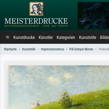
Kunstdrucke
Künstler
Kategorien
Kunststile
Bild
Startseite
Kunststile
Impressionismus
Pál Szinyei Merse
Picknic