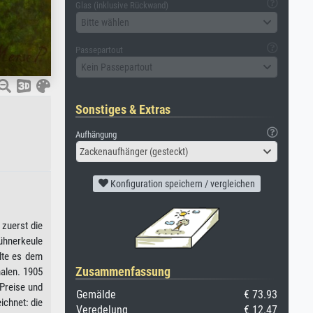
Glas (inklusive Rückwand)
Bitte wählen
Passepartout
Kein Passepartout
Sonstiges & Extras
Aufhängung
Zackenaufhänger (gesteckt)
Konfiguration speichern / vergleichen
 zuerst die
Hühnerkeule
llte es dem
Zusammenfassung
alen. 1905
 Preise und
Gemälde
€ 73.93
ichnet: die
Veredelung
€ 12.47