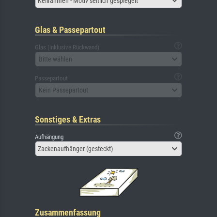
Keilrahmen - Motiv seitlich gespiegelt
Glas & Passepartout
Glas (inklusive Rückwand)
Bitte wählen
Passepartout
Kein Passepartout
Sonstiges & Extras
Aufhängung
Zackenaufhänger (gesteckt)
Zusammenfassung