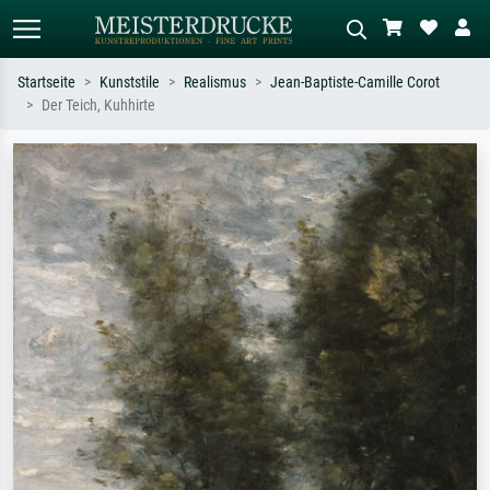
Startseite
Kunststile
Realismus
Jean-Baptiste-Camille Corot
Der Teich, Kuhhirte
Standardsuche
KI-Bildersuche
Suchen Sie nach Künstlern, Werktiteln
Beschreiben Sie die Szene – z.B. Grüne
oder Stilen – z.B. Monet,
Wiese, Abstrakt mit viel Rot, Dunkles
Sternennacht, Impressionismus, Welle
Ölgemälde, Stehender Akt neben einem
Hokusai, Akt.
Baum.