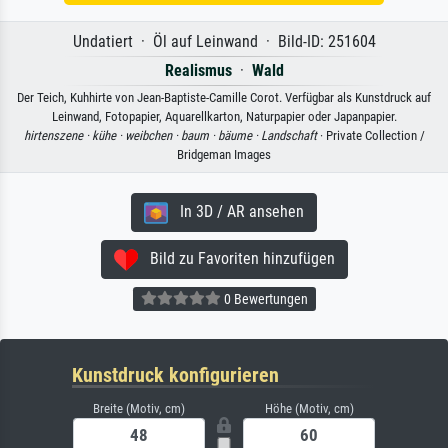
Undatiert · Öl auf Leinwand · Bild-ID: 251604
Realismus
·
Wald
Der Teich, Kuhhirte von Jean-Baptiste-Camille Corot. Verfügbar als Kunstdruck auf
Leinwand, Fotopapier, Aquarellkarton, Naturpapier oder Japanpapier.
hirtenszene ·
kühe ·
weibchen ·
baum ·
bäume ·
Landschaft
· Private Collection /
Bridgeman Images
In 3D / AR ansehen
Bild zu Favoriten hinzufügen
0 Bewertungen
Kunstdruck konfigurieren
Breite (Motiv, cm)
Höhe (Motiv, cm)