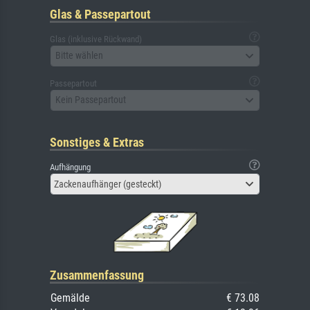
Glas & Passepartout
Glas (inklusive Rückwand)
Bitte wählen
Passepartout
Kein Passepartout
Sonstiges & Extras
Aufhängung
Zackenaufhänger (gesteckt)
Zusammenfassung
Gemälde
€ 73.08