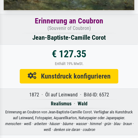
Erinnerung an Coubron
(Souvenir of Coubron)
Jean-Baptiste-Camille Corot
€ 127.35
Enthält 19% MwSt.
Kunstdruck konfigurieren
1872 · Öl auf Leinwand · Bild-ID: 6572
Realismus
·
Wald
Erinnerung an Coubron von Jean-Baptiste-Camille Corot. Verfügbar als Kunstdruck
auf Leinwand, Fotopapier, Aquarellkarton, Naturpapier oder Japanpapier.
menschen ·
weiß ·
arbeiten ·
häuser ·
bäume ·
wasser ·
himmel ·
grün ·
blau ·
braun ·
weiß ·
denken sie daran ·
coubron