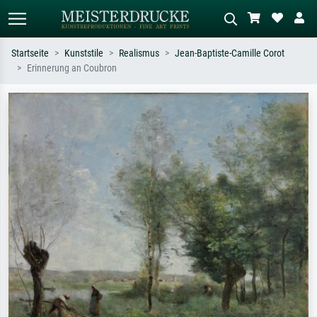
Startseite
Kunststile
Realismus
Jean-Baptiste-Camille Corot
Erinnerung an Coubron
Standardsuche
KI-Bildersuche
Suchen Sie nach Künstlern, Werktiteln
Beschreiben Sie die Szene – z.B. Grüne
oder Stilen – z.B. Monet,
Wiese, Abstrakt mit viel Rot, Dunkles
Sternennacht, Impressionismus, Welle
Ölgemälde, Stehender Akt neben einem
Hokusai, Akt.
Baum.