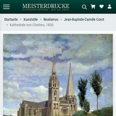
Startseite
Kunststile
Realismus
Jean-Baptiste-Camille Corot
Kathedrale von Chartres, 1830
Standardsuche
KI-Bildersuche
Suchen Sie nach Künstlern, Werktiteln
Beschreiben Sie die Szene – z.B. Grüne
oder Stilen – z.B. Monet,
Wiese, Abstrakt mit viel Rot, Dunkles
Sternennacht, Impressionismus, Welle
Ölgemälde, Stehender Akt neben einem
Hokusai, Akt.
Baum.