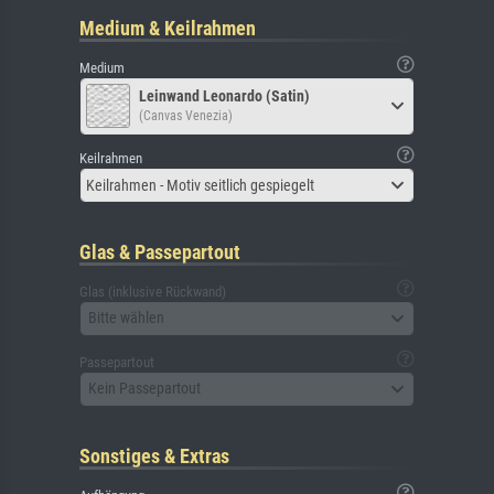
Medium & Keilrahmen
Medium
Leinwand Leonardo (Satin)
(Canvas Venezia)
Keilrahmen
Keilrahmen - Motiv seitlich gespiegelt
Glas & Passepartout
Glas (inklusive Rückwand)
Bitte wählen
Passepartout
Kein Passepartout
Sonstiges & Extras