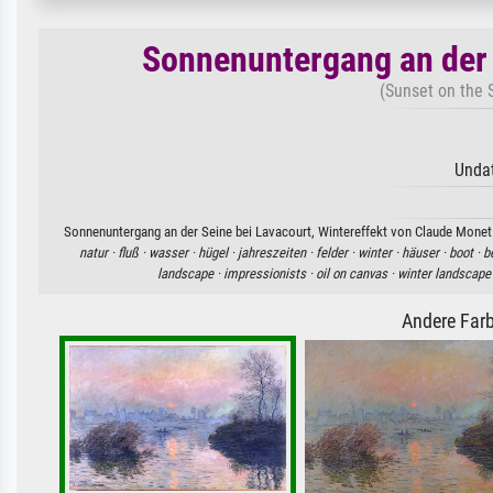
Sonnenuntergang an der 
(Sunset on the S
Undat
Sonnenuntergang an der Seine bei Lavacourt, Wintereffekt von Claude Monet. 
natur ·
fluß ·
wasser ·
hügel ·
jahreszeiten ·
felder ·
winter ·
häuser ·
boot ·
b
landscape ·
impressionists ·
oil on canvas ·
winter landscape
Andere Farb