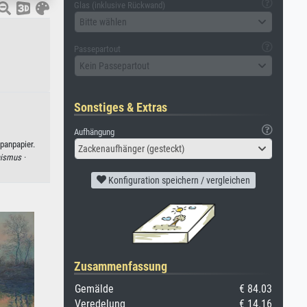
Glas (inklusive Rückwand)
Bitte wählen
Passepartout
Kein Passepartout
Sonstiges & Extras
Aufhängung
panpapier.
Zackenaufhänger (gesteckt)
ismus ·
Konfiguration speichern / vergleichen
Zusammenfassung
Gemälde
€ 84.03
Veredelung
€ 14.16