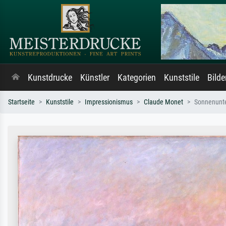
Kunstdrucke
Künstler
Kategorien
Kunststile
Bild
Startseite
Kunststile
Impressionismus
Claude Monet
Sonnenunte