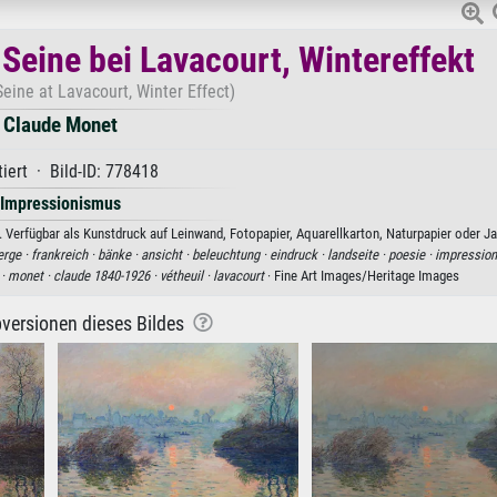
Seine bei Lavacourt, Wintereffekt
eine at Lavacourt, Winter Effect)
Claude Monet
iert · Bild-ID: 778418
Impressionismus
Verfügbar als Kunstdruck auf Leinwand, Fotopapier, Aquarellkarton, Naturpapier oder Ja
erge ·
frankreich ·
bänke ·
ansicht ·
beleuchtung ·
eindruck ·
landseite ·
poesie ·
impression
 ·
monet ·
claude 1840-1926 ·
vétheuil ·
lavacourt
· Fine Art Images/Heritage Images
versionen dieses Bildes