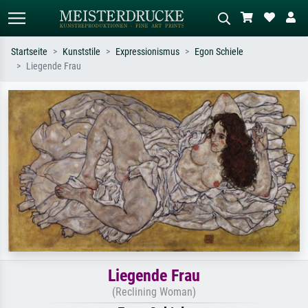
Startseite
Kunststile
Expressionismus
Egon Schiele
Liegende Frau
Standardsuche
KI-Bildersuche
Suchen Sie nach Künstlern, Werktiteln
Beschreiben Sie die Szene – z.B. Grüne
oder Stilen – z.B. Monet,
Wiese, Abstrakt mit viel Rot, Dunkles
Sternennacht, Impressionismus, Welle
Ölgemälde, Stehender Akt neben einem
Hokusai, Akt.
Baum.
Liegende Frau
(Reclining Woman)