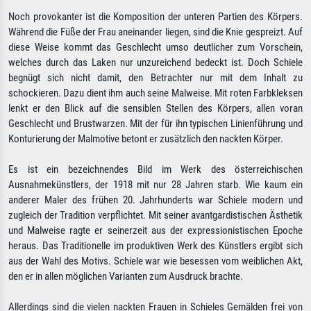
Noch provokanter ist die Komposition der unteren Partien des Körpers.
Während die Füße der Frau aneinander liegen, sind die Knie gespreizt. Auf
diese Weise kommt das Geschlecht umso deutlicher zum Vorschein,
welches durch das Laken nur unzureichend bedeckt ist. Doch Schiele
begnügt sich nicht damit, den Betrachter nur mit dem Inhalt zu
schockieren. Dazu dient ihm auch seine Malweise. Mit roten Farbkleksen
lenkt er den Blick auf die sensiblen Stellen des Körpers, allen voran
Geschlecht und Brustwarzen. Mit der für ihn typischen Linienführung und
Konturierung der Malmotive betont er zusätzlich den nackten Körper.
Es ist ein bezeichnendes Bild im Werk des österreichischen
Ausnahmekünstlers, der 1918 mit nur 28 Jahren starb. Wie kaum ein
anderer Maler des frühen 20. Jahrhunderts war Schiele modern und
zugleich der Tradition verpflichtet. Mit seiner avantgardistischen Ästhetik
und Malweise ragte er seinerzeit aus der expressionistischen Epoche
heraus. Das Traditionelle im produktiven Werk des Künstlers ergibt sich
aus der Wahl des Motivs. Schiele war wie besessen vom weiblichen Akt,
den er in allen möglichen Varianten zum Ausdruck brachte.
Allerdings sind die vielen nackten Frauen in Schieles Gemälden frei von