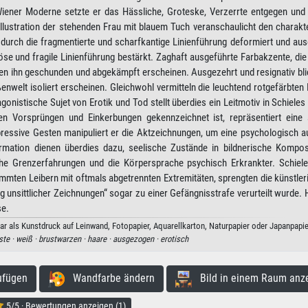
iener Moderne setzte er das Hässliche, Groteske, Verzerrte entgegen und 
Illustration der stehenden Frau mit blauem Tuch veranschaulicht den charakt
 durch die fragmentierte und scharfkantige Linienführung deformiert und au
öse und fragile Linienführung bestärkt. Zaghaft ausgeführte Farbakzente, die
sen ihn geschunden und abgekämpft erscheinen. Ausgezehrt und resignativ bli
nwelt isoliert erscheinen. Gleichwohl vermitteln die leuchtend rotgefärbten
onistische Sujet von Erotik und Tod stellt überdies ein Leitmotiv in Schieles 
en Vorsprüngen und Einkerbungen gekennzeichnet ist, repräsentiert eine st
ressive Gesten manipuliert er die Aktzeichnungen, um eine psychologisch a
rmation dienen überdies dazu, seelische Zustände in bildnerische Kompos
he Grenzerfahrungen und die Körpersprache psychisch Erkrankter. Schieles
rümmten Leibern mit oftmals abgetrennten Extremitäten, sprengten die künstle
 unsittlicher Zeichnungen“ sogar zu einer Gefängnisstrafe verurteilt wurde.
se.
r als Kunstdruck auf Leinwand, Fotopapier, Aquarellkarton, Naturpapier oder Japanpapie
ste ·
weiß ·
brustwarzen ·
haare ·
ausgezogen ·
erotisch
ufügen
Wandfarbe ändern
Bild in einem Raum anz
5/5 · Bewertungen anzeigen (1)