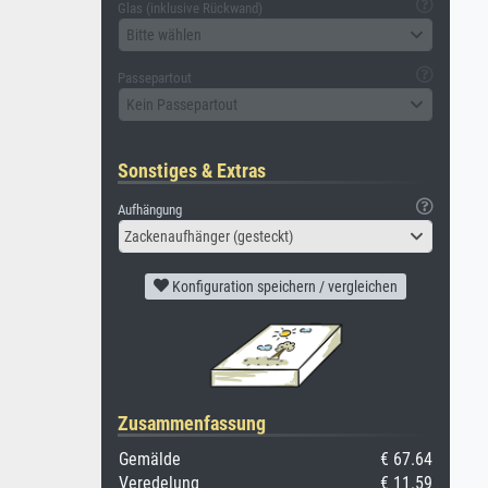
Glas (inklusive Rückwand)
Bitte wählen
Passepartout
Kein Passepartout
Sonstiges & Extras
Aufhängung
Zackenaufhänger (gesteckt)
Konfiguration speichern / vergleichen
Zusammenfassung
Gemälde
€ 67.64
Veredelung
€ 11.59