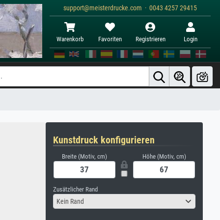
support@meisterdrucke.com · 0043 4257 29415
Warenkorb
Favoriten
Registrieren
Login
Kunstdruck konfigurieren
Breite (Motiv, cm)
Höhe (Motiv, cm)
Zusätzlicher Rand
Kein Rand