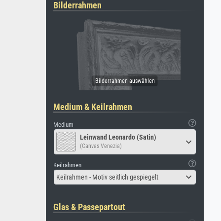
Bilderrahmen
Medium & Keilrahmen
Medium
Leinwand Leonardo (Satin)
(Canvas Venezia)
Keilrahmen
Keilrahmen - Motiv seitlich gespiegelt
Glas & Passepartout