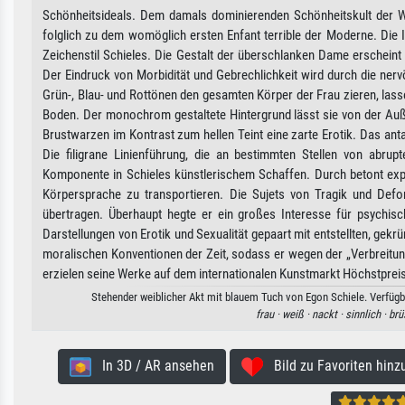
Schönheitsideals. Dem damals dominierenden Schönheitskult der W
folglich zu dem womöglich ersten Enfant terrible der Moderne. Die 
Zeichenstil Schieles. Die Gestalt der überschlanken Dame erscheint
Der Eindruck von Morbidität und Gebrechlichkeit wird durch die nerv
Grün-, Blau- und Rottönen den gesamten Körper der Frau zieren, las
Boden. Der monochrom gestaltete Hintergrund lässt sie von der Auße
Brustwarzen im Kontrast zum hellen Teint eine zarte Erotik. Das antag
Die filigrane Linienführung, die an bestimmten Stellen von abrupt
Komponente in Schieles künstlerischem Schaffen. Durch betont exp
Körpersprache zu transportieren. Die Sujets von Tragik und Defo
übertragen. Überhaupt hegte er ein großes Interesse für psychisc
Darstellungen von Erotik und Sexualität gepaart mit entstellten, gek
moralischen Konventionen der Zeit, sodass er wegen der „Verbreitung
erzielen seine Werke auf dem internationalen Kunstmarkt Höchstprei
Stehender weiblicher Akt mit blauem Tuch von Egon Schiele. Verfügba
frau ·
weiß ·
nackt ·
sinnlich ·
brü
In 3D / AR ansehen
Bild zu Favoriten hinz