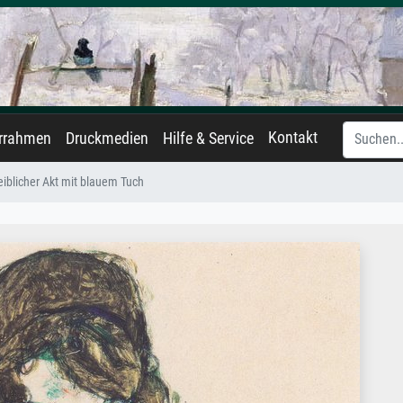
Kontakt
errahmen
Druckmedien
Hilfe & Service
iblicher Akt mit blauem Tuch