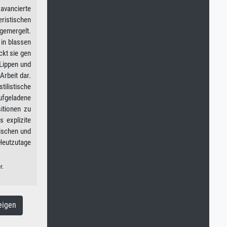
avancierte
eristischen
sgemergelt.
 in blassen
ckt sie gen
 Lippen und
Arbeit dar.
ilistische
ufgeladene
itionen zu
 explizite
rischen und
 Heutzutage
r.
eigen