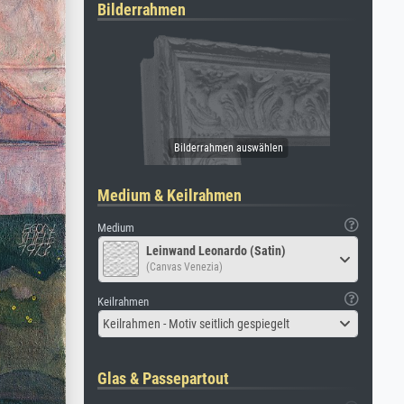
Bilderrahmen
Medium & Keilrahmen
Medium
Leinwand Leonardo (Satin)
(Canvas Venezia)
Keilrahmen
Keilrahmen - Motiv seitlich gespiegelt
Glas & Passepartout