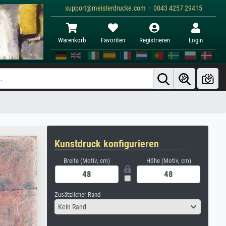
support@meisterdrucke.com · 0043 4257 29415
Warenkorb
Favoriten
Registrieren
Login
Kunstdruck konfigurieren
Breite (Motiv, cm)
Höhe (Motiv, cm)
Zusätzlicher Rand
Kein Rand