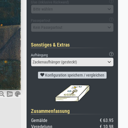
Glas (inklusive Rückwand)
Bitte wählen
Passepartout
Kein Passepartout
Sonstiges & Extras
Aufhängung
Zackenaufhänger (gesteckt)
Konfiguration speichern / vergleichen
Zusammenfassung
Gemälde
€ 63.95
Veredelung
€ 10.98