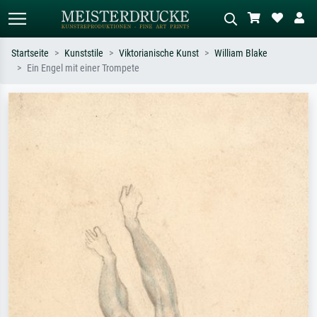
Startseite
Kunststile
Viktorianische Kunst
William Blake
Ein Engel mit einer Trompete
Standardsuche
KI-Bildersuche
Suchen Sie nach Künstlern, Werktiteln
Beschreiben Sie die Szene – z.B. Grüne
oder Stilen – z.B. Monet,
Wiese, Abstrakt mit viel Rot, Dunkles
Sternennacht, Impressionismus, Welle
Ölgemälde, Stehender Akt neben einem
Hokusai, Akt.
Baum.