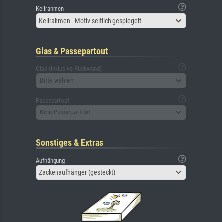
Keilrahmen
Keilrahmen - Motiv seitlich gespiegelt
Glas & Passepartout
Glas (inklusive Rückwand)
Bitte wählen
Passepartout
Kein Passepartout
Sonstiges & Extras
Aufhängung
Zackenaufhänger (gesteckt)