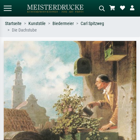
Startseite
Kunststile
Biedermeier
Carl Spitzweg
Die Dachstube
Standardsuche
KI-Bildersuche
Suchen Sie nach Künstlern, Werktiteln
Beschreiben Sie die Szene – z.B. Grüne
oder Stilen – z.B. Monet,
Wiese, Abstrakt mit viel Rot, Dunkles
Sternennacht, Impressionismus, Welle
Ölgemälde, Stehender Akt neben einem
Hokusai, Akt.
Baum.