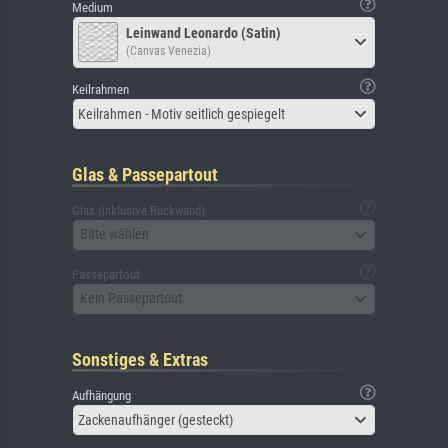
Medium
Leinwand Leonardo (Satin)
(Canvas Venezia)
Keilrahmen
Keilrahmen - Motiv seitlich gespiegelt
Glas & Passepartout
Glas (inklusive Rückwand)
Bitte wählen
Passepartout
Kein Passepartout
Sonstiges & Extras
Aufhängung
Zackenaufhänger (gesteckt)