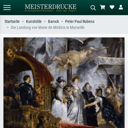
Startseite
Kunststile
Barock
Peter Paul Rubens
Die Landung von Marie de Médicis in Marseille
Standardsuche
KI-Bildersuche
Suchen Sie nach Künstlern, Werktiteln
Beschreiben Sie die Szene – z.B. Grüne
oder Stilen – z.B. Monet,
Wiese, Abstrakt mit viel Rot, Dunkles
Sternennacht, Impressionismus, Welle
Ölgemälde, Stehender Akt neben einem
Hokusai, Akt.
Baum.