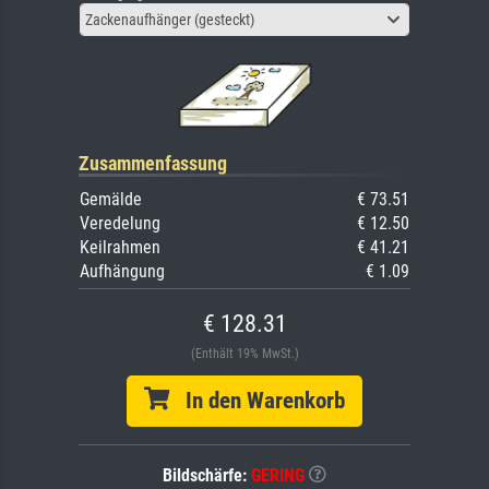
Zackenaufhänger (gesteckt)
Zusammenfassung
Gemälde
€ 73.51
Veredelung
€ 12.50
Keilrahmen
€ 41.21
Aufhängung
€ 1.09
€ 128.31
(Enthält 19% MwSt.)
In den Warenkorb
Bildschärfe:
GERING