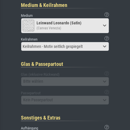
Medium & Keilrahmen
Medium
Leinwand Leonardo (Satin)
(Canvas Venezia)
Keilrahmen
Keilrahmen - Motiv seitlich gespiegelt
Glas & Passepartout
Glas (inklusive Rückwand)
Bitte wählen
Passepartout
Kein Passepartout
Sonstiges & Extras
Aufhängung