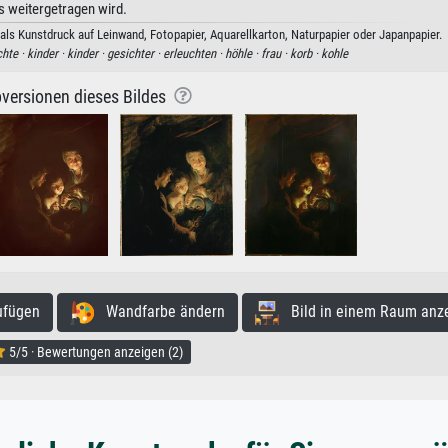
s weitergetragen wird.
als Kunstdruck auf Leinwand, Fotopapier, Aquarellkarton, Naturpapier oder Japanpapier.
hte ·
kinder ·
kinder ·
gesichter ·
erleuchten ·
höhle ·
frau ·
korb ·
kohle
versionen dieses Bildes
ufügen
Wandfarbe ändern
Bild in einem Raum anz
5/5 · Bewertungen anzeigen (2)