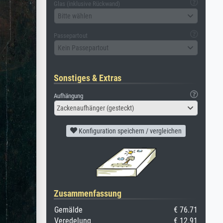
Glas (inklusive Rückwand)
Bitte wählen
Passepartout
Kein Passepartout
Sonstiges & Extras
Aufhängung
Zackenaufhänger (gesteckt)
Konfiguration speichern / vergleichen
Zusammenfassung
Gemälde
€ 76.71
Veredelung
€ 12.91