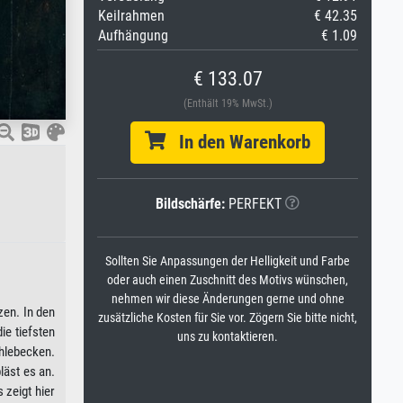
Keilrahmen
€ 42.35
Aufhängung
€ 1.09
€ 133.07
(Enthält 19% MwSt.)
In den Warenkorb
Bildschärfe:
PERFEKT
Sollten Sie Anpassungen der Helligkeit und Farbe
oder auch einen Zuschnitt des Motivs wünschen,
nehmen wir diese Änderungen gerne und ohne
zen. In den
zusätzliche Kosten für Sie vor. Zögern Sie bitte nicht,
ie tiefsten
uns zu kontaktieren.
hlebecken.
läst es an.
 zeigt hier