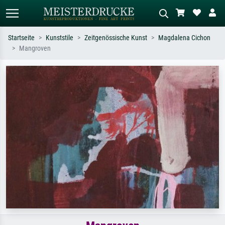
Startseite
Kunststile
Zeitgenössische Kunst
Magdalena Cichon
Mangroven
Standardsuche
KI-Bildersuche
Suchen Sie nach Künstlern, Werktiteln
Beschreiben Sie die Szene – z.B. Grüne
oder Stilen – z.B. Monet,
Wiese, Abstrakt mit viel Rot, Dunkles
Sternennacht, Impressionismus, Welle
Ölgemälde, Stehender Akt neben einem
Hokusai, Akt.
Baum.