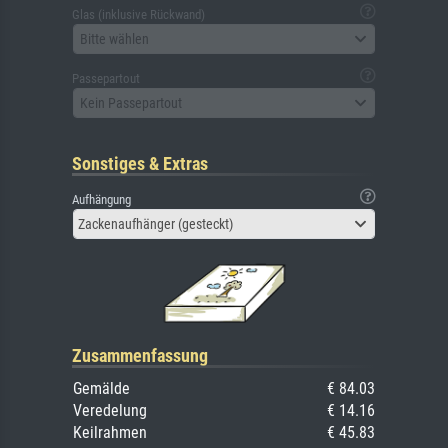
Glas (inklusive Rückwand)
Bitte wählen
Passepartout
Kein Passepartout
Sonstiges & Extras
Aufhängung
Zackenaufhänger (gesteckt)
Zusammenfassung
Gemälde
€ 84.03
Veredelung
€ 14.16
Keilrahmen
€ 45.83