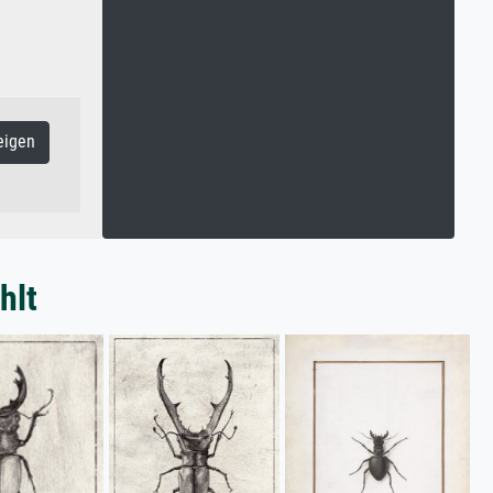
eigen
hlt