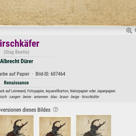
irschkäfer
(Stag Beetle)
Albrecht Dürer
rbe auf Papier · Bild-ID: 607464
Renaissance
uck auf Leinwand, Fotopapier, Aquarellkarton, Naturpapier oder Japanpapier.
isch ·
zangen ·
beine ·
antennen ·
blau ·
braun ·
beige ·
hirschkäfer
versionen dieses Bildes