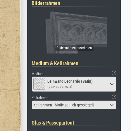
Bilderrahmen
Medium & Keilrahmen
Medium
Leinwand Leonardo (Satin)
(Canvas Venezia)
Keilrahmen
Keilrahmen - Motiv seitlich gespiegelt
Glas & Passepartout