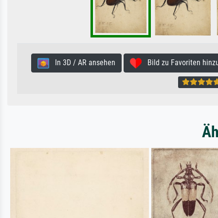
In 3D / AR ansehen
Bild zu Favoriten hinz
Äh