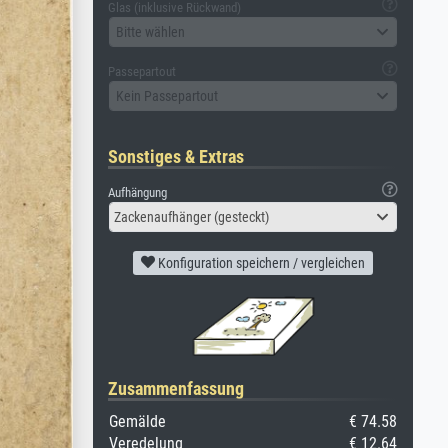
Glas (inklusive Rückwand)
Bitte wählen
Passepartout
Kein Passepartout
Sonstiges & Extras
Aufhängung
Zackenaufhänger (gesteckt)
Konfiguration speichern / vergleichen
Zusammenfassung
Gemälde
€ 74.58
Veredelung
€ 12.64