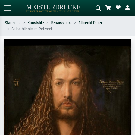
Startseite
Kunststile
Renaissance
Albrecht Dürer
Selbstbildnis im Pelzrock
Standardsuche
KI-Bildersuche
Suchen Sie nach Künstlern, Werktiteln
Beschreiben Sie die Szene – z.B. Grüne
oder Stilen – z.B. Monet,
Wiese, Abstrakt mit viel Rot, Dunkles
Sternennacht, Impressionismus, Welle
Ölgemälde, Stehender Akt neben einem
Hokusai, Akt.
Baum.