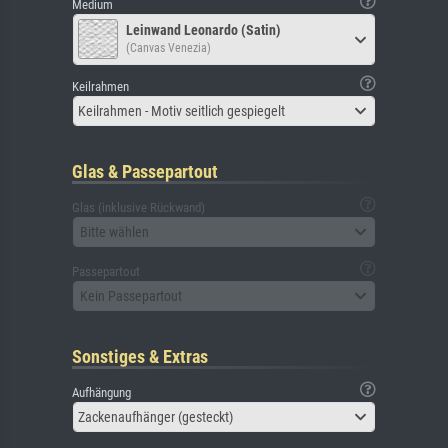
Medium
Leinwand Leonardo (Satin)
(Canvas Venezia)
Keilrahmen
Keilrahmen - Motiv seitlich gespiegelt
Glas & Passepartout
Glas (inklusive Rückwand)
Bitte wählen
Passepartout
Kein Passepartout
Sonstiges & Extras
Aufhängung
Zackenaufhänger (gesteckt)