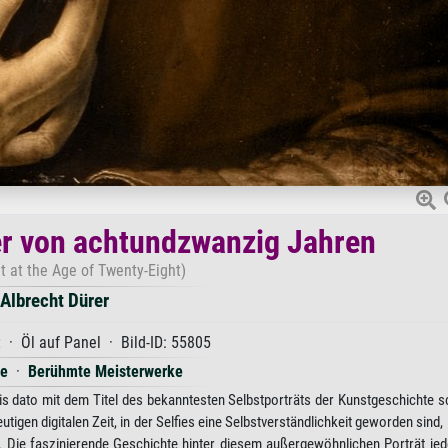
ter von achtundzwanzig Jahren
it at the Age of Twenty-Eight)
Albrecht Dürer
 · Öl auf Panel · Bild-ID: 55805
ce
·
Berühmte Meisterwerke
bis dato mit dem Titel des bekanntesten Selbstporträts der Kunstgeschichte
tigen digitalen Zeit, in der Selfies eine Selbstverständlichkeit geworden sind, i
bar. Die faszinierende Geschichte hinter diesem außergewöhnlichen Porträt j