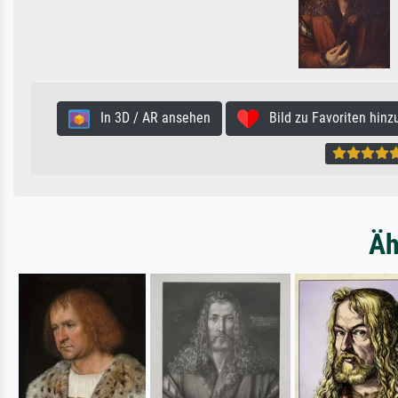
In 3D / AR ansehen
Bild zu Favoriten hinz
Äh