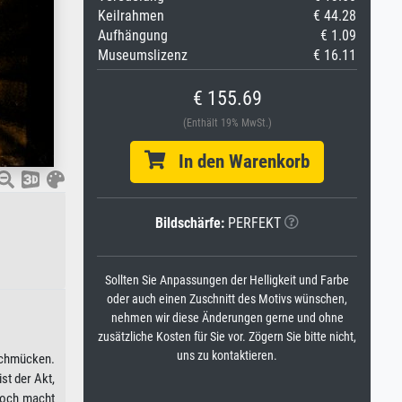
Keilrahmen
€ 44.28
Aufhängung
€ 1.09
Museumslizenz
€ 16.11
€ 155.69
(Enthält 19% MwSt.)
In den Warenkorb
Bildschärfe:
PERFEKT
Sollten Sie Anpassungen der Helligkeit und Farbe
oder auch einen Zuschnitt des Motivs wünschen,
nehmen wir diese Änderungen gerne und ohne
zusätzliche Kosten für Sie vor. Zögern Sie bitte nicht,
uns zu kontaktieren.
 schmücken.
st der Akt,
edoch macht