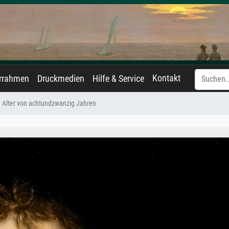
Kontakt
errahmen
Druckmedien
Hilfe & Service
m Alter von achtundzwanzig Jahren