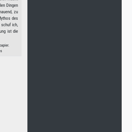
llen Dingen
chauend, zu
Mythos des
 schuf ich,
ng ist die
apier.
es