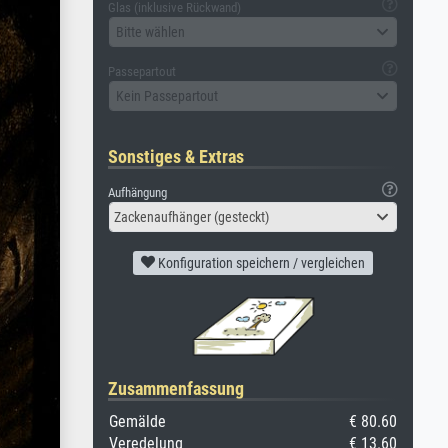
Glas (inklusive Rückwand)
Bitte wählen
Passepartout
Kein Passepartout
Sonstiges & Extras
Aufhängung
Zackenaufhänger (gesteckt)
Konfiguration speichern / vergleichen
Zusammenfassung
Gemälde
€ 80.60
Veredelung
€ 13.60