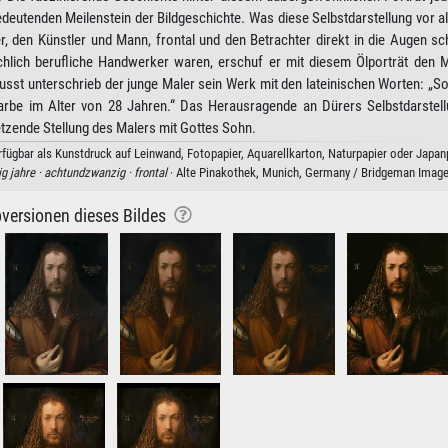
deutenden Meilenstein der Bildgeschichte. Was diese Selbstdarstellung vor a
er, den Künstler und Mann, frontal und den Betrachter direkt in die Augen s
chlich berufliche Handwerker waren, erschuf er mit diesem Ölporträt den 
st unterschrieb der junge Maler sein Werk mit den lateinischen Worten: „So
arbe im Alter von 28 Jahren.“ Das Herausragende an Dürers Selbstdarstellu
setzende Stellung des Malers mit Gottes Sohn.
fügbar als Kunstdruck auf Leinwand, Fotopapier, Aquarellkarton, Naturpapier oder Japanp
g jahre ·
achtundzwanzig ·
frontal
· Alte Pinakothek, Munich, Germany / Bridgeman Imag
versionen dieses Bildes