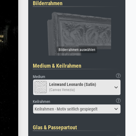
Bilderrahmen
Medium & Keilrahmen
Medium
Leinwand Leonardo (Satin)
(Canvas Venezia)
Keilrahmen
Keilrahmen - Motiv seitlich gespiegelt
Glas & Passepartout