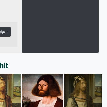
eigen
hlt