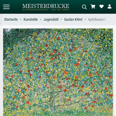
Startseite
Kunststile
Jugendstil
Gustav Klimt
Apfelbaum I
Standardsuche
KI-Bildersuche
Suchen Sie nach Künstlern, Werktiteln
Beschreiben Sie die Szene – z.B. Grüne
oder Stilen – z.B. Monet,
Wiese, Abstrakt mit viel Rot, Dunkles
Sternennacht, Impressionismus, Welle
Ölgemälde, Stehender Akt neben einem
Hokusai, Akt.
Baum.