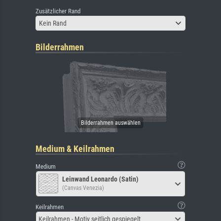
Zusätzlicher Rand
Kein Rand
Bilderrahmen
Medium & Keilrahmen
Medium
Leinwand Leonardo (Satin)
(Canvas Venezia)
Keilrahmen
Keilrahmen - Motiv seitlich gespiegelt