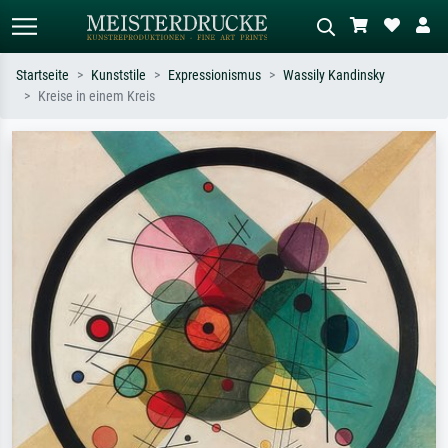
Startseite
Kunststile
Expressionismus
Wassily Kandinsky
Kreise in einem Kreis
Standardsuche
KI-Bildersuche
Suchen Sie nach Künstlern, Werktiteln
Beschreiben Sie die Szene – z.B. Grüne
oder Stilen – z.B. Monet,
Wiese, Abstrakt mit viel Rot, Dunkles
Sternennacht, Impressionismus, Welle
Ölgemälde, Stehender Akt neben einem
Hokusai, Akt.
Baum.