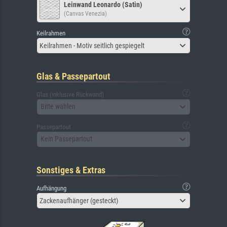
Leinwand Leonardo (Satin)
(Canvas Venezia)
Keilrahmen
Keilrahmen - Motiv seitlich gespiegelt
Glas & Passepartout
Glas (inklusive Rückwand)
Bitte wählen
Passepartout
Kein Passepartout
Sonstiges & Extras
Aufhängung
Zackenaufhänger (gesteckt)