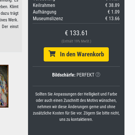
annung. Es
Keilrahmen
€ 38.89
eben. Klimt
Aufhängung
€ 1.09
 dazu trägt
Museumslizenz
€ 13.66
tives Werk.
 Der einst
€ 133.61
(Enthält 19% MwSt.)
In den Warenkorb
Bildschärfe:
PERFEKT
Sollten Sie Anpassungen der Helligkeit und Farbe
oder auch einen Zuschnitt des Motivs wünschen,
nehmen wir diese Änderungen gerne und ohne
zusätzliche Kosten für Sie vor. Zögern Sie bitte nicht,
uns zu kontaktieren.