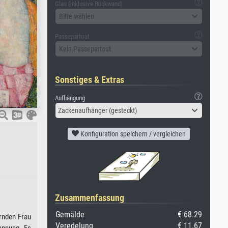
Glas (inklusive Rückwand)
Bitte wählen
Passepartout
Kein Passepartout
Sonstiges & Extras
Aufhängung
Zackenaufhänger (gesteckt)
Konfiguration speichern / vergleichen
Zusammenfassung
Gemälde
€ 68.29
rnden Frau
Veredelung
€ 11.67