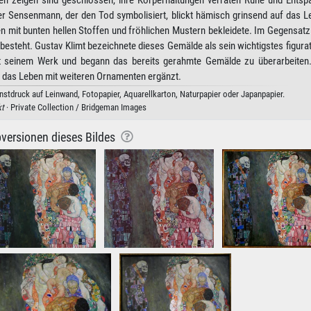
eben zeigen sind geschlossen, ihre Körperhaltungen verraten Ruhe und Entsp
Der Sensenmann, der den Tod symbolisiert, blickt hämisch grinsend auf das L
 mit bunten hellen Stoffen und fröhlichen Mustern bekleidete. Im Gegensatz
esteht. Gustav Klimt bezeichnete dieses Gemälde als sein wichtigstes figura
t seinem Werk und begann das bereits gerahmte Gemälde zu überarbeiten.
 das Leben mit weiteren Ornamenten ergänzt.
nstdruck auf Leinwand, Fotopapier, Aquarellkarton, Naturpapier oder Japanpapier.
t
· Private Collection / Bridgeman Images
versionen dieses Bildes