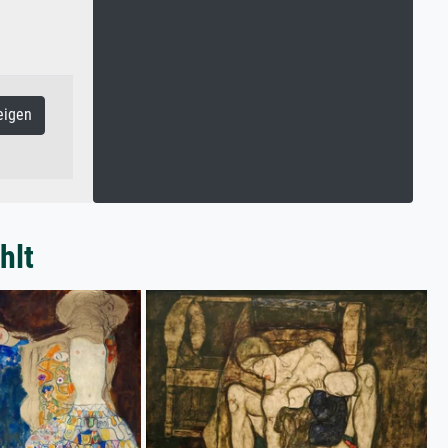
eigen
hlt