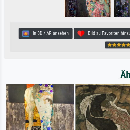
In 3D / AR ansehen
Bild zu Favoriten hinz
Äh