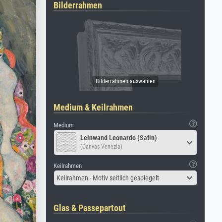
Bilderrahmen
Medium & Keilrahmen
Medium
Leinwand Leonardo (Satin)
(Canvas Venezia)
Keilrahmen
Keilrahmen - Motiv seitlich gespiegelt
Glas & Passepartout