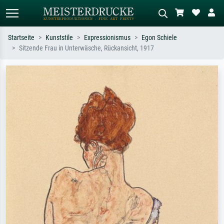
Startseite
Kunststile
Expressionismus
Egon Schiele
Sitzende Frau in Unterwäsche, Rückansicht, 1917
Standardsuche
KI-Bildersuche
Suchen Sie nach Künstlern, Werktiteln
Beschreiben Sie die Szene – z.B. Grüne
oder Stilen – z.B. Monet,
Wiese, Abstrakt mit viel Rot, Dunkles
Sternennacht, Impressionismus, Welle
Ölgemälde, Stehender Akt neben einem
Hokusai, Akt.
Baum.