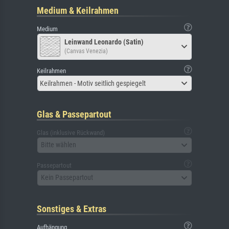
Medium & Keilrahmen
Medium
Leinwand Leonardo (Satin)
(Canvas Venezia)
Keilrahmen
Keilrahmen - Motiv seitlich gespiegelt
Glas & Passepartout
Glas (inklusive Rückwand)
Bitte wählen
Passepartout
Kein Passepartout
Sonstiges & Extras
Aufhängung