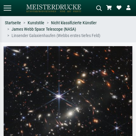
Startseite
Kunststile
Nicht klassifizierte Künstler
James Webb Space Telescope (NASA)
Standardsuche
KI-Bildersuche
Linsender Galaxienhaufen (Webbs erstes tiefes Feld)
Suchen Sie nach Künstlern, Werktiteln
Beschreiben Sie die Szene – z.B. Grüne
oder Stilen – z.B. Monet,
Wiese, Abstrakt mit viel Rot, Dunkles
Sternennacht, Impressionismus, Welle
Ölgemälde, Stehender Akt neben einem
Hokusai, Akt.
Baum.