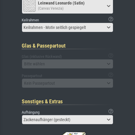
Leinwand Leonardo (Satin)
(Canvas Venezia)
Keilrahmen
Keilrahmen - Motiv seitlich gespiegelt
Glas & Passepartout
Glas (inklusive Rückwand)
Bitte wählen
Passepartout
Kein Passepartout
Sonstiges & Extras
Aufhängung
Zackenaufhänger (gesteckt)