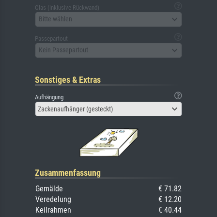
Glas (inklusive Rückwand)
Bitte wählen
Passepartout
Kein Passepartout
Sonstiges & Extras
Aufhängung
Zackenaufhänger (gesteckt)
Zusammenfassung
Gemälde
€ 71.82
Veredelung
€ 12.20
Keilrahmen
€ 40.44