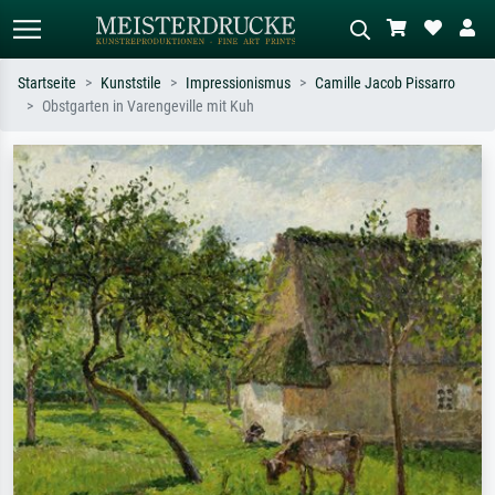
Startseite
Kunststile
Impressionismus
Camille Jacob Pissarro
Obstgarten in Varengeville mit Kuh
Standardsuche
KI-Bildersuche
Suchen Sie nach Künstlern, Werktiteln
Beschreiben Sie die Szene – z.B. Grüne
oder Stilen – z.B. Monet,
Wiese, Abstrakt mit viel Rot, Dunkles
Sternennacht, Impressionismus, Welle
Ölgemälde, Stehender Akt neben einem
Hokusai, Akt.
Baum.