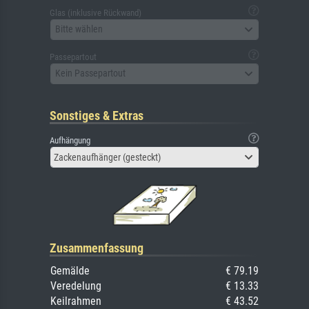
Glas (inklusive Rückwand)
Bitte wählen
Passepartout
Kein Passepartout
Sonstiges & Extras
Aufhängung
Zackenaufhänger (gesteckt)
Zusammenfassung
Gemälde
€ 79.19
Veredelung
€ 13.33
Keilrahmen
€ 43.52