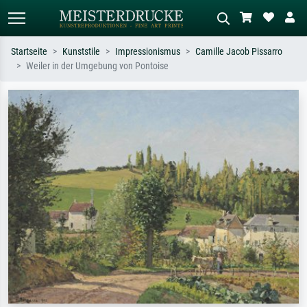
Startseite
Kunststile
Impressionismus
Camille Jacob Pissarro
Weiler in der Umgebung von Pontoise
Standardsuche
KI-Bildersuche
Suchen Sie nach Künstlern, Werktiteln
Beschreiben Sie die Szene – z.B. Grüne
oder Stilen – z.B. Monet,
Wiese, Abstrakt mit viel Rot, Dunkles
Sternennacht, Impressionismus, Welle
Ölgemälde, Stehender Akt neben einem
Hokusai, Akt.
Baum.