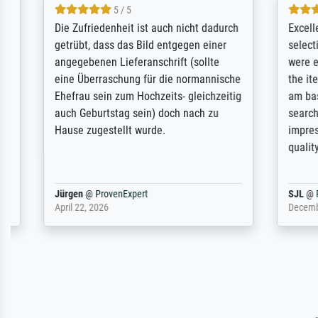
5 / 5
Die Zufriedenheit ist auch nicht dadurch
Excellent 
getrübt, dass das Bild entgegen einer
selection,
angegebenen Lieferanschrift (sollte
were easy, 
eine Überraschung für die normannische
the item it
Ehefrau sein zum Hochzeits- gleichzeitig
am based i
auch Geburtstag sein) doch nach zu
searching f
Hause zugestellt wurde.
impressed 
quality.
Jürgen
@
ProvenExpert
SJL
@
Prove
April 22, 2026
December 2,