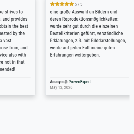
5 / 5
rives to
eine große Auswahl an Bildern und
d provides
deren Reproduktionsmöglichkeiten;
n the best
wurde sehr gut durch die einzelnen
ed by the
Bestellkriterien geführt, verständliche
st
Erklärungen, z.B. mit Bilddarstellungen,
 from, and
werde auf jeden Fall meine guten
 also with
Erfahrungen weitergeben.
t in that
ded!
Anonym
@
ProvenExpert
May 13, 2026