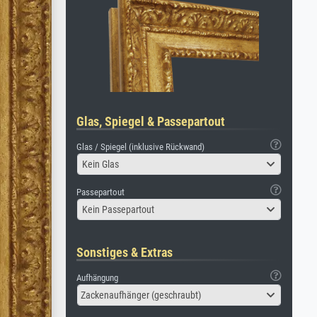
Glas, Spiegel & Passepartout
Glas / Spiegel (inklusive Rückwand)
Kein Glas
Passepartout
Kein Passepartout
Sonstiges & Extras
Aufhängung
Zackenaufhänger (geschraubt)