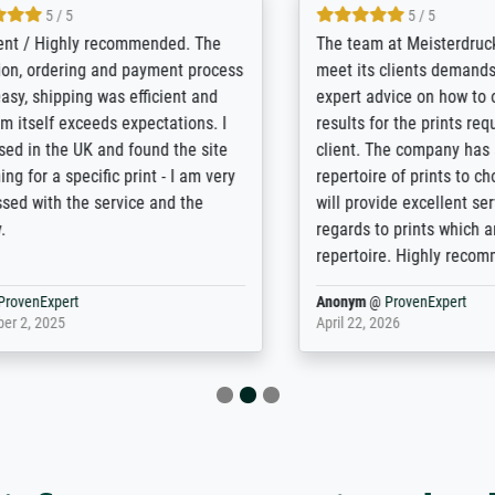
5 / 5
5 / 5
/ Highly recommended. The
The team at Meisterdrucke st
 ordering and payment process
meet its clients demands, an
shipping was efficient and
expert advice on how to obtai
self exceeds expectations. I
results for the prints request
n the UK and found the site
client. The company has a va
or a specific print - I am very
repertoire of prints to choose
with the service and the
will provide excellent service
regards to prints which are no
repertoire. Highly recommen
nExpert
Anonym
@
ProvenExpert
 2025
April 22, 2026