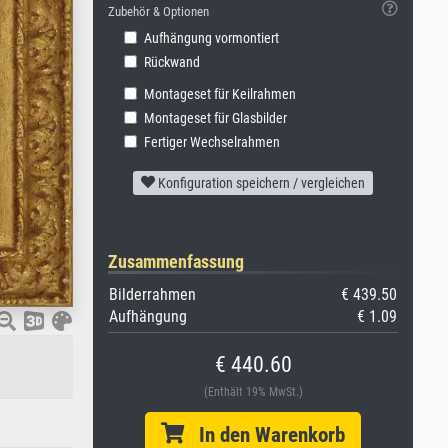
Zubehör & Optionen
Aufhängung vormontiert
Rückwand
Montageset für Keilrahmen
Montageset für Glasbilder
Fertiger Wechselrahmen
Konfiguration speichern / vergleichen
Zusammenfassung
Bilderrahmen
€ 439.50
Aufhängung
€ 1.09
€ 440.60
(Enthält 19% MwSt.)
In den Warenkorb