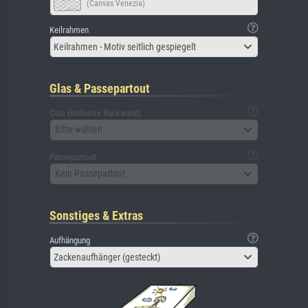
(Canvas Venezia)
Keilrahmen
Keilrahmen - Motiv seitlich gespiegelt
Glas & Passepartout
Glas (inklusive Rückwand)
Bitte wählen
Passepartout
Kein Passepartout
Sonstiges & Extras
Aufhängung
Zackenaufhänger (gesteckt)