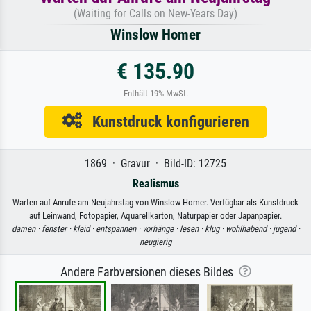
(Waiting for Calls on New-Years Day)
Winslow Homer
€ 135.90
Enthält 19% MwSt.
Kunstdruck konfigurieren
1869 · Gravur · Bild-ID: 12725
Realismus
Warten auf Anrufe am Neujahrstag von Winslow Homer. Verfügbar als Kunstdruck
auf Leinwand, Fotopapier, Aquarellkarton, Naturpapier oder Japanpapier.
damen ·
fenster ·
kleid ·
entspannen ·
vorhänge ·
lesen ·
klug ·
wohlhabend ·
jugend ·
neugierig
Andere Farbversionen dieses Bildes