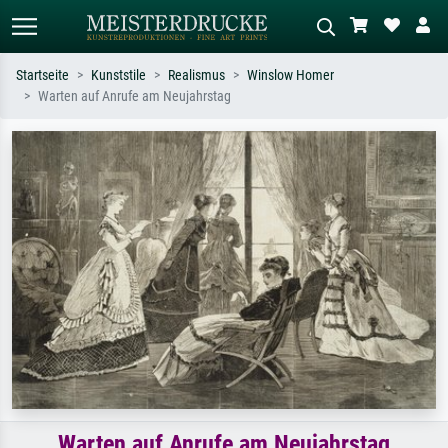
Startseite
Kunststile
Realismus
Winslow Homer
Warten auf Anrufe am Neujahrstag
Standardsuche
KI-Bildersuche
Suchen Sie nach Künstlern, Werktiteln
Beschreiben Sie die Szene – z.B. Grüne
oder Stilen – z.B. Monet,
Wiese, Abstrakt mit viel Rot, Dunkles
Sternennacht, Impressionismus, Welle
Ölgemälde, Stehender Akt neben einem
Hokusai, Akt.
Baum.
Warten auf Anrufe am Neujahrstag