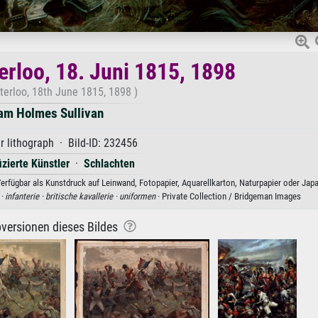
erloo, 18. Juni 1815, 1898
terloo, 18th June 1815, 1898 )
iam Holmes Sullivan
r lithograph · Bild-ID: 232456
izierte Künstler
·
Schlachten
erfügbar als Kunstdruck auf Leinwand, Fotopapier, Aquarellkarton, Naturpapier oder Japa
 ·
infanterie ·
britische kavallerie ·
uniformen
· Private Collection / Bridgeman Images
versionen dieses Bildes