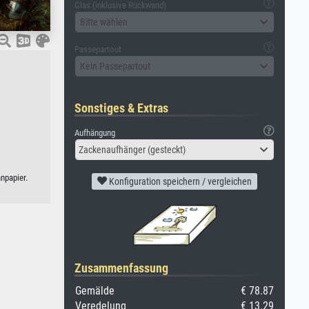
Glas (inklusive Rückwand)
Bitte wählen
Passepartout
Kein Passepartout
Sonstiges & Extras
Aufhängung
Zackenaufhänger (gesteckt)
npapier.
Konfiguration speichern / vergleichen
Zusammenfassung
Gemälde
€ 78.87
Veredelung
€ 13.29