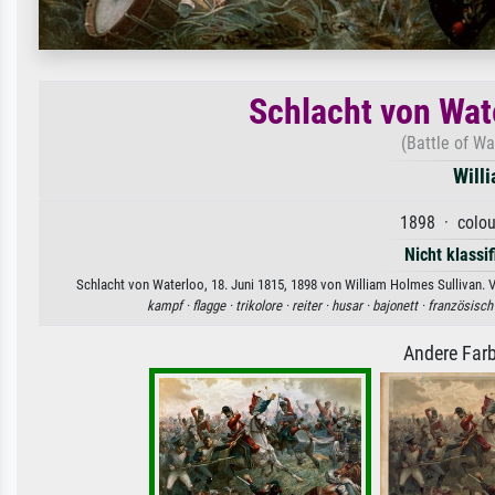
Schlacht von Wat
(Battle of Wa
Will
1898 · colou
Nicht klassif
Schlacht von Waterloo, 18. Juni 1815, 1898 von William Holmes Sullivan. V
kampf ·
flagge ·
trikolore ·
reiter ·
husar ·
bajonett ·
französisch
Andere Farb