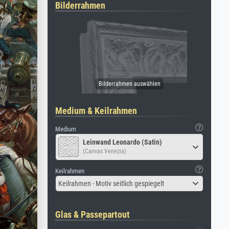
Bilderrahmen
Medium & Keilrahmen
Medium
Leinwand Leonardo (Satin)
(Canvas Venezia)
Keilrahmen
Keilrahmen - Motiv seitlich gespiegelt
Glas & Passepartout