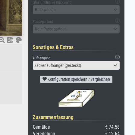
Glas (inklusive Rückwand)
Bitte wählen
Passepartout
Kein Passepartout
Sonstiges & Extras
Aufhängung
Zackenaufhänger (gesteckt)
Konfiguration speichern / vergleichen
Zusammenfassung
Gemälde
€ 74.58
Veredelung
€ 12.64