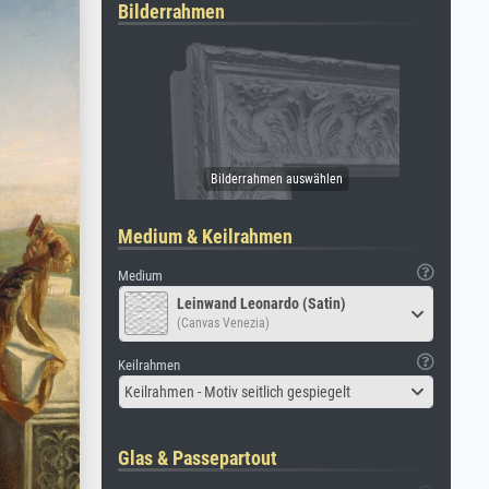
Bilderrahmen
Medium & Keilrahmen
Medium
Leinwand Leonardo (Satin)
(Canvas Venezia)
Keilrahmen
Keilrahmen - Motiv seitlich gespiegelt
Glas & Passepartout