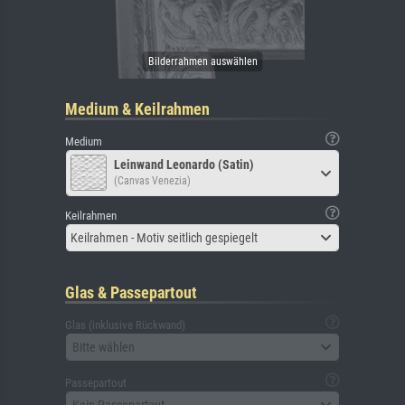
Medium & Keilrahmen
Medium
Leinwand Leonardo (Satin)
(Canvas Venezia)
Keilrahmen
Keilrahmen - Motiv seitlich gespiegelt
Glas & Passepartout
Glas (inklusive Rückwand)
Bitte wählen
Passepartout
Kein Passepartout