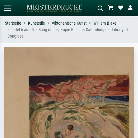
Startseite
Kunststile
Viktorianische Kunst
William Blake
Tafel 6 aus The Song of Los, Kopie B, in der Sammlung der Library of
Standardsuche
KI-Bildersuche
Congress
Suchen Sie nach Künstlern, Werktiteln
Beschreiben Sie die Szene – z.B. Grüne
oder Stilen – z.B. Monet,
Wiese, Abstrakt mit viel Rot, Dunkles
Sternennacht, Impressionismus, Welle
Ölgemälde, Stehender Akt neben einem
Hokusai, Akt.
Baum.