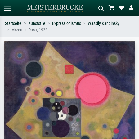
Startseite
Kunststile
Expressionismus
Wassily Kandinsky
Akzent in Rosa, 1926
Standardsuche
KI-Bildersuche
Suchen Sie nach Künstlern, Werktiteln
Beschreiben Sie die Szene – z.B. Grüne
oder Stilen – z.B. Monet,
Wiese, Abstrakt mit viel Rot, Dunkles
Sternennacht, Impressionismus, Welle
Ölgemälde, Stehender Akt neben einem
Hokusai, Akt.
Baum.