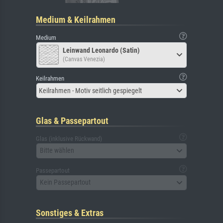
Medium & Keilrahmen
Medium
Leinwand Leonardo (Satin)
(Canvas Venezia)
Keilrahmen
Keilrahmen - Motiv seitlich gespiegelt
Glas & Passepartout
Glas (inklusive Rückwand)
Bitte wählen
Passepartout
Kein Passepartout
Sonstiges & Extras