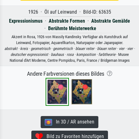
1926 · Öl auf Leinwand · Bild-ID: 63635
Expressionismus
·
Abstrakte Formen
·
Abstrakte Gemälde
·
Berühmte Meisterwerke
Akzent in Rosa, 1926 von Wassily Kandinsky. Verfügbar als Kunstdruck auf
Leinwand, Fotopapier, Aquarellkarton, Naturpapier oder Japanpapier.
abstrakt ·
kreis ·
geometrisch ·
geometrisch ·
blauer reiter ·
blauer reiter ·
vier ·
vier ·
deutscher expressionist ·
bauhaus ·
rosa ·
komposition ·
farbtheorie
· Musee
National d'Art Moderne, Centre Pompidou, Paris, France / Bridgeman Images
Andere Farbversionen dieses Bildes
In 3D / AR ansehen
Bild zu Favoriten hinzufügen