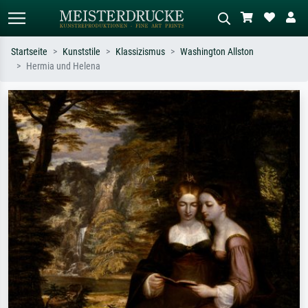
Startseite
Kunststile
Klassizismus
Washington Allston
Hermia und Helena
Standardsuche
KI-Bildersuche
Suchen Sie nach Künstlern, Werktiteln
Beschreiben Sie die Szene – z.B. Grüne
oder Stilen – z.B. Monet,
Wiese, Abstrakt mit viel Rot, Dunkles
Sternennacht, Impressionismus, Welle
Ölgemälde, Stehender Akt neben einem
Hokusai, Akt.
Baum.