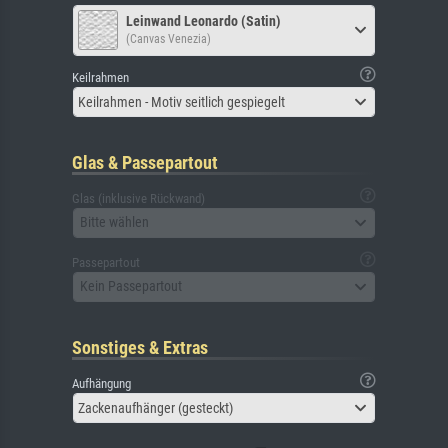
Leinwand Leonardo (Satin)
(Canvas Venezia)
Keilrahmen
Keilrahmen - Motiv seitlich gespiegelt
Glas & Passepartout
Glas (inklusive Rückwand)
Bitte wählen
Passepartout
Kein Passepartout
Sonstiges & Extras
Aufhängung
Zackenaufhänger (gesteckt)