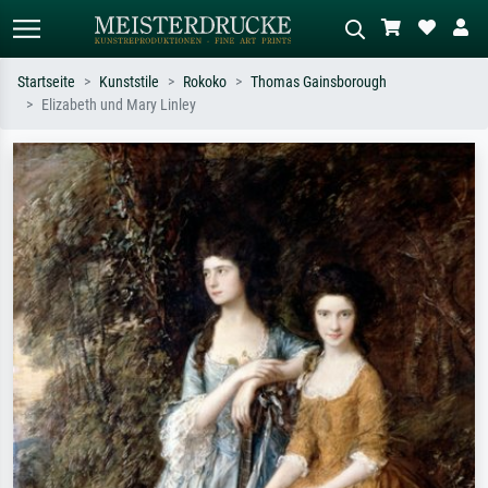
Startseite
Kunststile
Rokoko
Thomas Gainsborough
Elizabeth und Mary Linley
Standardsuche
KI-Bildersuche
Suchen Sie nach Künstlern, Werktiteln
Beschreiben Sie die Szene – z.B. Grüne
oder Stilen – z.B. Monet,
Wiese, Abstrakt mit viel Rot, Dunkles
Sternennacht, Impressionismus, Welle
Ölgemälde, Stehender Akt neben einem
Hokusai, Akt.
Baum.