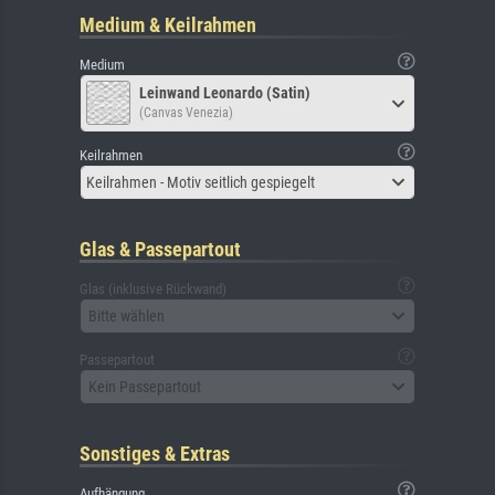
Medium & Keilrahmen
Medium
Leinwand Leonardo (Satin)
(Canvas Venezia)
Keilrahmen
Keilrahmen - Motiv seitlich gespiegelt
Glas & Passepartout
Glas (inklusive Rückwand)
Bitte wählen
Passepartout
Kein Passepartout
Sonstiges & Extras
Aufhängung