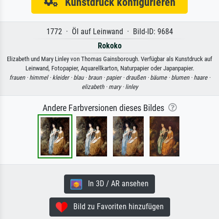
Kunstdruck konfigurieren
1772 · Öl auf Leinwand · Bild-ID: 9684
Rokoko
Elizabeth und Mary Linley von Thomas Gainsborough. Verfügbar als Kunstdruck auf
Leinwand, Fotopapier, Aquarellkarton, Naturpapier oder Japanpapier.
frauen ·
himmel ·
kleider ·
blau ·
braun ·
papier ·
draußen ·
bäume ·
blumen ·
haare ·
elizabeth ·
mary ·
linley
Andere Farbversionen dieses Bildes
In 3D / AR ansehen
Bild zu Favoriten hinzufügen