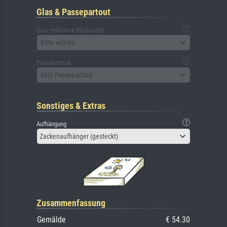
Glas & Passepartout
Glas (inklusive Rückwand)
Bitte wählen
Passepartout
Kein Passepartout
Sonstiges & Extras
Aufhängung
Zackenaufhänger (gesteckt)
Zusammenfassung
Gemälde
€ 54.30