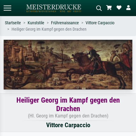
Startseite
Kunststile
Frührenaissance
Vittore Carpaccio
Heiliger Georg im Kampf gegen den Drachen
Standardsuche
KI-Bildersuche
Suchen Sie nach Künstlern, Werktiteln
Beschreiben Sie die Szene – z.B. Grüne
oder Stilen – z.B. Monet,
Wiese, Abstrakt mit viel Rot, Dunkles
Sternennacht, Impressionismus, Welle
Ölgemälde, Stehender Akt neben einem
Hokusai, Akt.
Baum.
Heiliger Georg im Kampf gegen den
Drachen
(Hl. Georg im Kampf gegen den Drachen)
Vittore Carpaccio