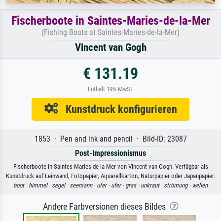
Fischerboote in Saintes-Maries-de-la-Mer
(Fishing Boats at Saintes-Maries-de-la-Mer)
Vincent van Gogh
€ 131.19
Enthält 19% MwSt.
Kunstdruck konfigurieren
1853 · Pen and ink and pencil · Bild-ID: 23087
Post-Impressionismus
Fischerboote in Saintes-Maries-de-la-Mer von Vincent van Gogh. Verfügbar als
Kunstdruck auf Leinwand, Fotopapier, Aquarellkarton, Naturpapier oder Japanpapier.
boot ·
himmel ·
segel ·
seemann ·
ufer ·
ufer ·
gras ·
unkraut ·
strömung ·
wellen
Andere Farbversionen dieses Bildes