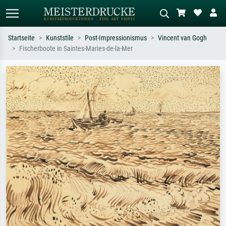
Startseite
Kunststile
Post-Impressionismus
Vincent van Gogh
Fischerboote in Saintes-Maries-de-la-Mer
Standardsuche
KI-Bildersuche
Suchen Sie nach Künstlern, Werktiteln
Beschreiben Sie die Szene – z.B. Grüne
oder Stilen – z.B. Monet,
Wiese, Abstrakt mit viel Rot, Dunkles
Sternennacht, Impressionismus, Welle
Ölgemälde, Stehender Akt neben einem
Hokusai, Akt.
Baum.