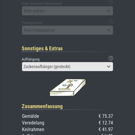
Glas (inklusive Rückwand)
Bitte wählen
Passepartout
Kein Passepartout
Sonstiges & Extras
Aufhängung
Zackenaufhänger (gesteckt)
Zusammenfassung
Gemälde
€ 75.37
Veredelung
€ 12.74
Keilrahmen
€ 41.97