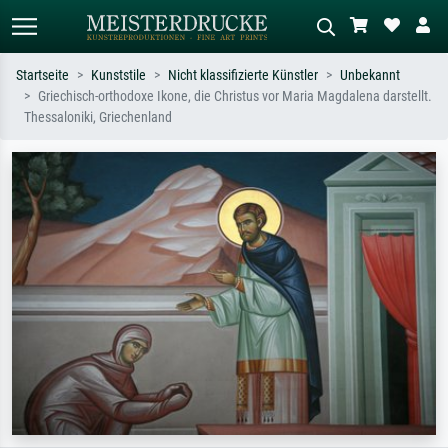
Startseite
Kunststile
Nicht klassifizierte Künstler
Unbekannt
Griechisch-orthodoxe Ikone, die Christus vor Maria Magdalena darstellt.
Standardsuche
KI-Bildersuche
Thessaloniki, Griechenland
Suchen Sie nach Künstlern, Werktiteln
Beschreiben Sie die Szene – z.B. Grüne
oder Stilen – z.B. Monet,
Wiese, Abstrakt mit viel Rot, Dunkles
Sternennacht, Impressionismus, Welle
Ölgemälde, Stehender Akt neben einem
Hokusai, Akt.
Baum.