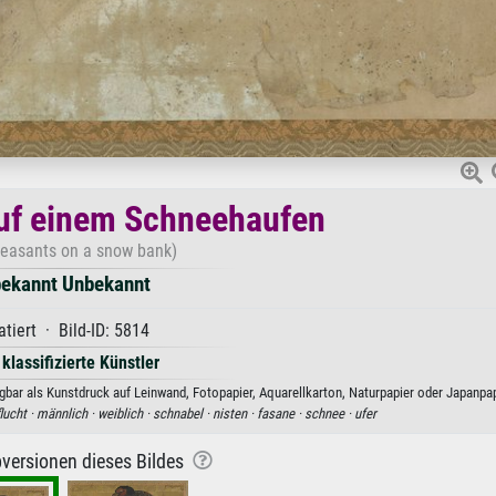
uf einem Schneehaufen
easants on a snow bank)
ekannt Unbekannt
tiert · Bild-ID: 5814
 klassifizierte Künstler
ar als Kunstdruck auf Leinwand, Fotopapier, Aquarellkarton, Naturpapier oder Japanpap
flucht ·
männlich ·
weiblich ·
schnabel ·
nisten ·
fasane ·
schnee ·
ufer
versionen dieses Bildes