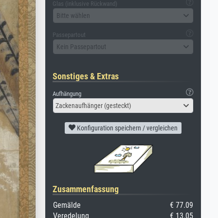
Glas (inklusive Rückwand)
Bitte wählen
Passepartout
Kein Passepartout
Sonstiges & Extras
Aufhängung
Zackenaufhänger (gesteckt)
Konfiguration speichern / vergleichen
Zusammenfassung
Gemälde
€ 77.09
Veredelung
€ 13.05