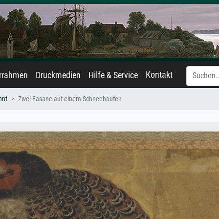
Kontakt
errahmen
Druckmedien
Hilfe & Service
nnt
Zwei Fasane auf einem Schneehaufen