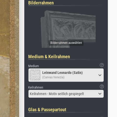
Bilderrahmen
Medium & Keilrahmen
Medium
Leinwand Leonardo (Satin)
(Canvas Venezia)
Keilrahmen
Keilrahmen - Motiv seitlich gespiegelt
Glas & Passepartout