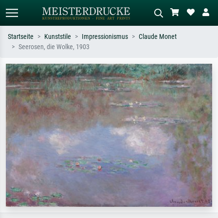
Startseite
Kunststile
Impressionismus
Claude Monet
Seerosen, die Wolke, 1903
Standardsuche
KI-Bildersuche
Suchen Sie nach Künstlern, Werktiteln
Beschreiben Sie die Szene – z.B. Grüne
oder Stilen – z.B. Monet,
Wiese, Abstrakt mit viel Rot, Dunkles
Sternennacht, Impressionismus, Welle
Ölgemälde, Stehender Akt neben einem
Hokusai, Akt.
Baum.