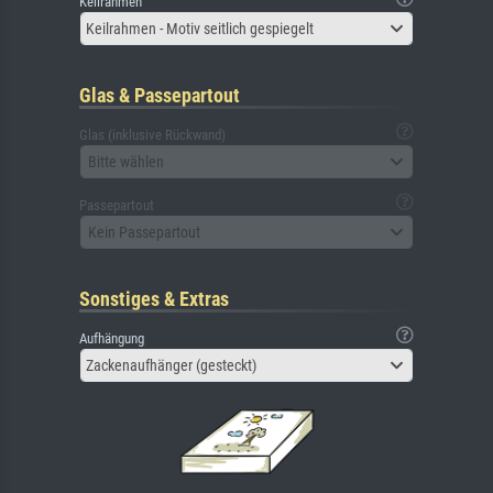
Keilrahmen
Keilrahmen - Motiv seitlich gespiegelt
Glas & Passepartout
Glas (inklusive Rückwand)
Bitte wählen
Passepartout
Kein Passepartout
Sonstiges & Extras
Aufhängung
Zackenaufhänger (gesteckt)