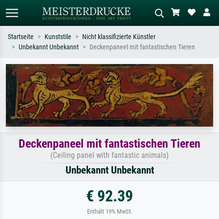
Startseite
Kunststile
Nicht klassifizierte Künstler
Unbekannt Unbekannt
Deckenpaneel mit fantastischen Tieren
Standardsuche
KI-Bildersuche
Suchen Sie nach Künstlern, Werktiteln
Beschreiben Sie die Szene – z.B. Grüne
oder Stilen – z.B. Monet,
Wiese, Abstrakt mit viel Rot, Dunkles
Sternennacht, Impressionismus, Welle
Ölgemälde, Stehender Akt neben einem
Hokusai, Akt.
Baum.
Deckenpaneel mit fantastischen Tieren
(Ceiling panel with fantastic animals)
Unbekannt Unbekannt
€ 92.39
Enthält 19% MwSt.