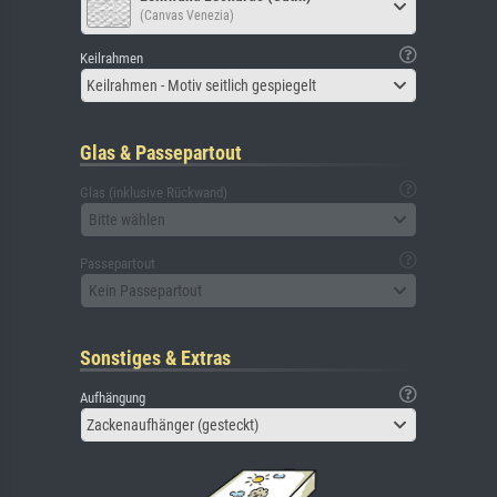
(Canvas Venezia)
Keilrahmen
Keilrahmen - Motiv seitlich gespiegelt
Glas & Passepartout
Glas (inklusive Rückwand)
Bitte wählen
Passepartout
Kein Passepartout
Sonstiges & Extras
Aufhängung
Zackenaufhänger (gesteckt)