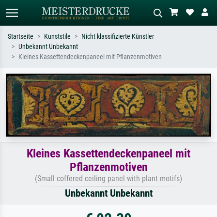
Startseite
Kunststile
Nicht klassifizierte Künstler
Unbekannt Unbekannt
Standardsuche
KI-Bildersuche
Kleines Kassettendeckenpaneel mit Pflanzenmotiven
Suchen Sie nach Künstlern, Werktiteln
Beschreiben Sie die Szene – z.B. Grüne
oder Stilen – z.B. Monet,
Wiese, Abstrakt mit viel Rot, Dunkles
Sternennacht, Impressionismus, Welle
Ölgemälde, Stehender Akt neben einem
Hokusai, Akt.
Baum.
Kleines Kassettendeckenpaneel mit
Pflanzenmotiven
(Small coffered ceiling panel with plant motifs)
Unbekannt Unbekannt