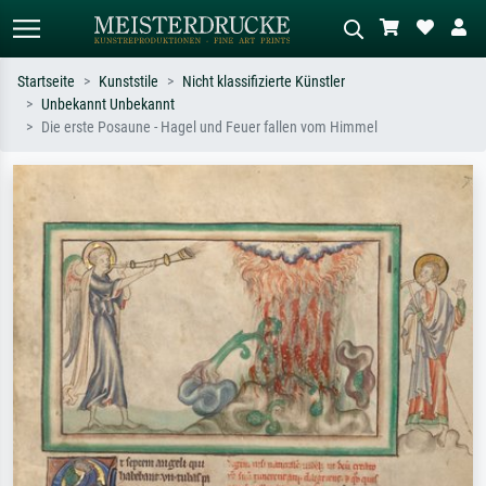
Startseite
Kunststile
Nicht klassifizierte Künstler
Unbekannt Unbekannt
Standardsuche
KI-Bildersuche
Die erste Posaune - Hagel und Feuer fallen vom Himmel
Suchen Sie nach Künstlern, Werktiteln
Beschreiben Sie die Szene – z.B. Grüne
oder Stilen – z.B. Monet,
Wiese, Abstrakt mit viel Rot, Dunkles
Sternennacht, Impressionismus, Welle
Ölgemälde, Stehender Akt neben einem
Hokusai, Akt.
Baum.