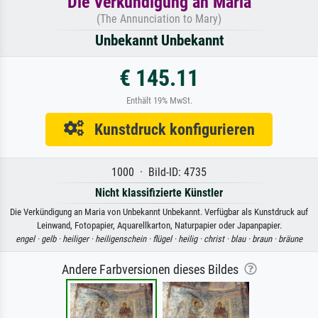
Die Verkündigung an Maria
(The Annunciation to Mary)
Unbekannt Unbekannt
€ 145.11
Enthält 19% MwSt.
Kunstdruck konfigurieren
1000 · Bild-ID: 4735
Nicht klassifizierte Künstler
Die Verkündigung an Maria von Unbekannt Unbekannt. Verfügbar als Kunstdruck auf
Leinwand, Fotopapier, Aquarellkarton, Naturpapier oder Japanpapier.
engel ·
gelb ·
heiliger ·
heiligenschein ·
flügel ·
heilig ·
christ ·
blau ·
braun ·
bräune
Andere Farbversionen dieses Bildes