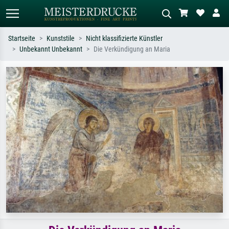
Startseite
Kunststile
Nicht klassifizierte Künstler
Unbekannt Unbekannt
Die Verkündigung an Maria
Standardsuche
KI-Bildersuche
Suchen Sie nach Künstlern, Werktiteln
Beschreiben Sie die Szene – z.B. Grüne
oder Stilen – z.B. Monet,
Wiese, Abstrakt mit viel Rot, Dunkles
Sternennacht, Impressionismus, Welle
Ölgemälde, Stehender Akt neben einem
Hokusai, Akt.
Baum.