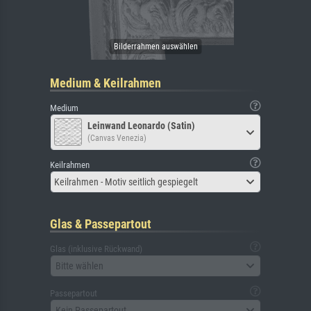
Medium & Keilrahmen
Medium
Leinwand Leonardo (Satin)
(Canvas Venezia)
Keilrahmen
Keilrahmen - Motiv seitlich gespiegelt
Glas & Passepartout
Glas (inklusive Rückwand)
Bitte wählen
Passepartout
Kein Passepartout