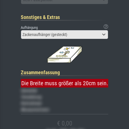
Sonstiges & Extras
Aufhängung
Zackenaufhänger (gesteckt)
Zusammenfassung
Die Breite muss größer als 20cm sein.
Gemälde
Veredelung
Keilrahmen
Museumslizenz
€ 0,00