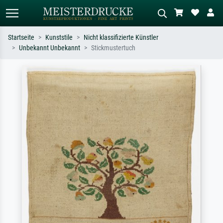
Startseite
Kunststile
Nicht klassifizierte Künstler
Unbekannt Unbekannt
Stickmustertuch
Standardsuche
KI-Bildersuche
Suchen Sie nach Künstlern, Werktiteln
Beschreiben Sie die Szene – z.B. Grüne
oder Stilen – z.B. Monet,
Wiese, Abstrakt mit viel Rot, Dunkles
Sternennacht, Impressionismus, Welle
Ölgemälde, Stehender Akt neben einem
Hokusai, Akt.
Baum.