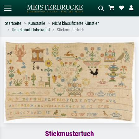
Startseite
Kunststile
Nicht klassifizierte Künstler
Unbekannt Unbekannt
Stickmustertuch
Standardsuche
KI-Bildersuche
Suchen Sie nach Künstlern, Werktiteln
Beschreiben Sie die Szene – z.B. Grüne
oder Stilen – z.B. Monet,
Wiese, Abstrakt mit viel Rot, Dunkles
Sternennacht, Impressionismus, Welle
Ölgemälde, Stehender Akt neben einem
Hokusai, Akt.
Baum.
Stickmustertuch